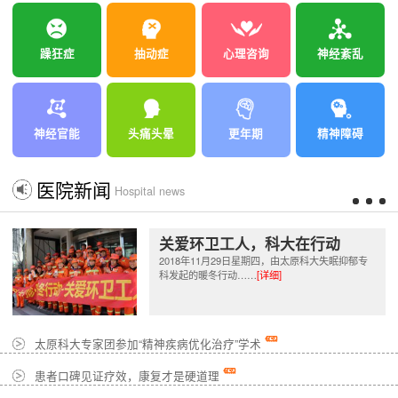
躁狂症
抽动症
心理咨询
神经紊乱
神经官能
头痛头晕
更年期
精神障碍
医院新闻
Hospital news
关爱环卫工人，科大在行动
2018年11月29日星期四，由太原科大失眠抑郁专
科发起的暖冬行动……
[详细]
太原科大专家团参加“精神疾病优化治疗”学术
患者口碑见证疗效，康复才是硬道理