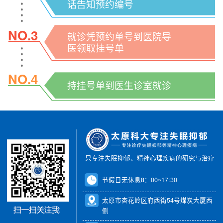
话告知预约编号
NO.3
就诊凭预约单号到医院导
医领取挂号单
NO.4
持挂号单到医生诊室就诊
只专注失眠抑郁、精神心理疾病的研究与治疗
节假日无休息8：00~17:30
太原市杏花岭区府西街54号煤炭大厦西
侧