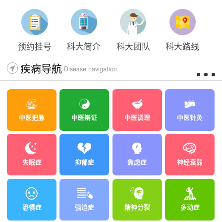
预约挂号
科大简介
科大团队
科大路线
疾病导航
Disease navigation
中医把脉
中医辩证
中医调理
中医针灸
失眠症
抑郁症
焦虑症
神经衰弱
恐惧症
强迫症
精神分裂
多动症