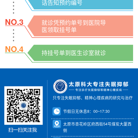
话告知预约编号
NO.3
就诊凭预约单号到医院导
医领取挂号单
NO.4
持挂号单到医生诊室就诊
只专注失眠抑郁、精神心理疾病的研究与治疗
节假日无休息8：00~17:30
太原市杏花岭区府西街54号煤炭大厦西
侧