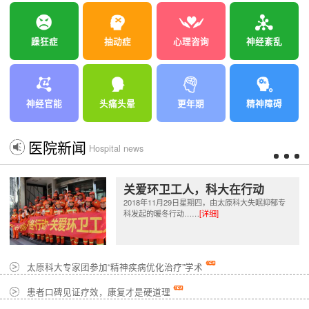
躁狂症
抽动症
心理咨询
神经紊乱
神经官能
头痛头晕
更年期
精神障碍
医院新闻
Hospital news
关爱环卫工人，科大在行动
2018年11月29日星期四，由太原科大失眠抑郁专
科发起的暖冬行动……
[详细]
太原科大专家团参加“精神疾病优化治疗”学术
患者口碑见证疗效，康复才是硬道理