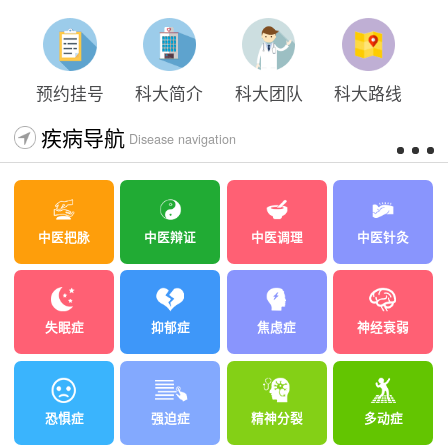
预约挂号
科大简介
科大团队
科大路线
疾病导航
Disease navigation
中医把脉
中医辩证
中医调理
中医针灸
失眠症
抑郁症
焦虑症
神经衰弱
恐惧症
强迫症
精神分裂
多动症