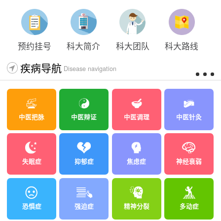
太原科大开展心理沙盘团体体验系列公益活动
预约挂号
科大简介
科大团队
科大路线
疾病导航
Disease navigation
中医把脉
中医辩证
中医调理
中医针灸
失眠症
抑郁症
焦虑症
神经衰弱
恐惧症
强迫症
精神分裂
多动症