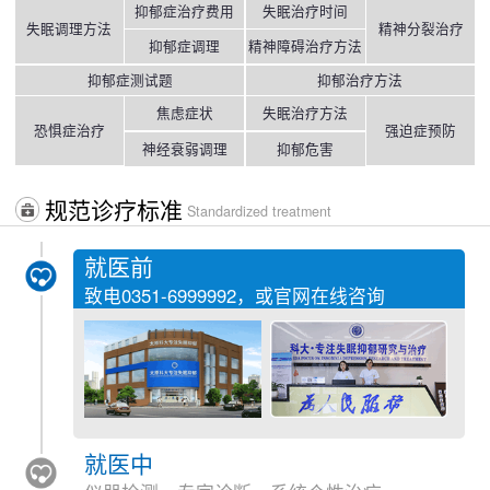
抑郁症治疗费用
失眠治疗时间
失眠调理方法
精神分裂治疗
抑郁症调理
精神障碍治疗方法
抑郁症测试题
抑郁治疗方法
焦虑症状
失眠治疗方法
恐惧症治疗
强迫症预防
神经衰弱调理
抑郁危害
规范诊疗标准
Standardized treatment
就医前
致电
0351-6999992
，或官网在线咨询
就医中