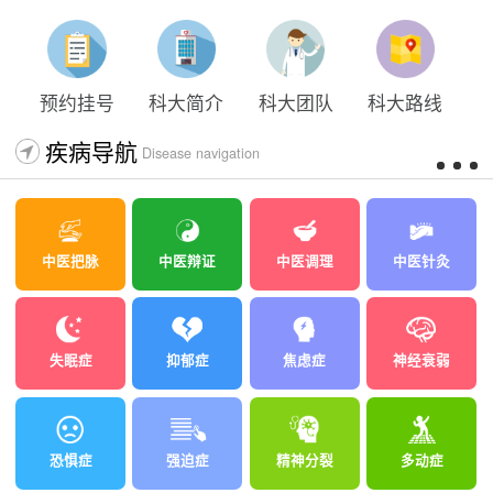
预约挂号
科大简介
科大团队
科大路线
疾病导航
Disease navigation
中医把脉
中医辩证
中医调理
中医针灸
失眠症
抑郁症
焦虑症
神经衰弱
恐惧症
强迫症
精神分裂
多动症