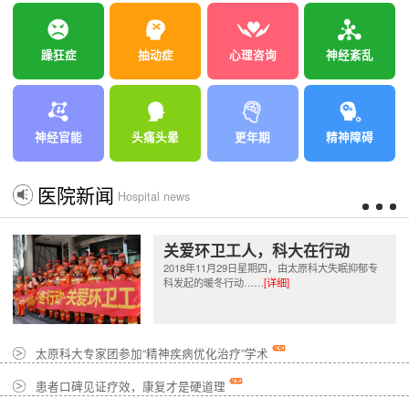
躁狂症
抽动症
心理咨询
神经紊乱
神经官能
头痛头晕
更年期
精神障碍
医院新闻
Hospital news
关爱环卫工人，科大在行动
2018年11月29日星期四，由太原科大失眠抑郁专
科发起的暖冬行动……
[详细]
太原科大专家团参加“精神疾病优化治疗”学术
患者口碑见证疗效，康复才是硬道理