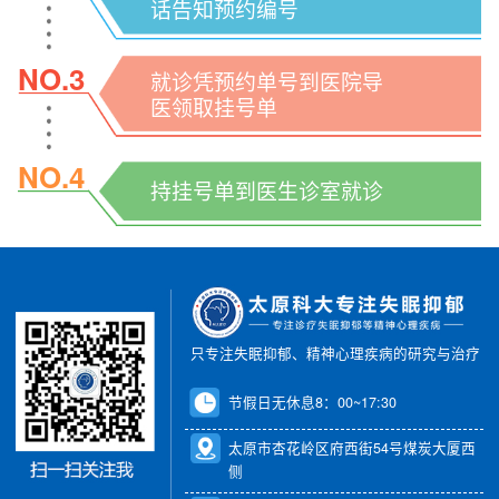
话告知预约编号
NO.3
就诊凭预约单号到医院导
医领取挂号单
NO.4
持挂号单到医生诊室就诊
只专注失眠抑郁、精神心理疾病的研究与治疗
节假日无休息8：00~17:30
太原市杏花岭区府西街54号煤炭大厦西
侧