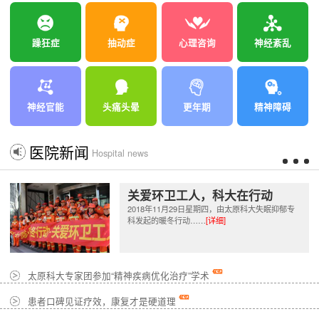
躁狂症
抽动症
心理咨询
神经紊乱
神经官能
头痛头晕
更年期
精神障碍
医院新闻
Hospital news
关爱环卫工人，科大在行动
2018年11月29日星期四，由太原科大失眠抑郁专
科发起的暖冬行动……
[详细]
太原科大专家团参加“精神疾病优化治疗”学术
患者口碑见证疗效，康复才是硬道理