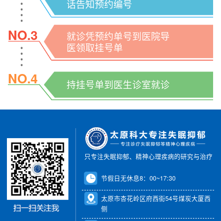
话告知预约编号
NO.3
就诊凭预约单号到医院导
医领取挂号单
NO.4
持挂号单到医生诊室就诊
只专注失眠抑郁、精神心理疾病的研究与治疗
节假日无休息8：00~17:30
太原市杏花岭区府西街54号煤炭大厦西
侧