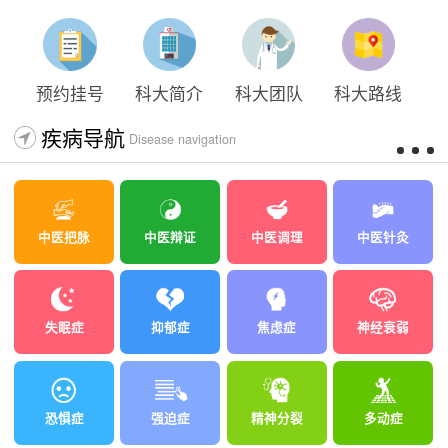
预约挂号
科大简介
科大团队
科大路线
疾病导航
Disease navigation
中医把脉
中医辩证
中医调理
中医针灸
失眠症
抑郁症
焦虑症
神经衰弱
恐惧症
强迫症
精神分裂
多动症