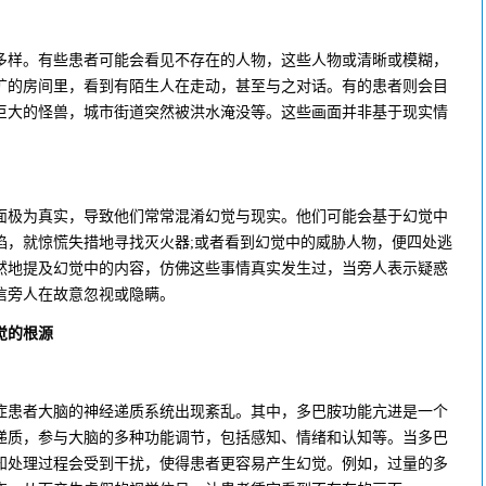
样。有些患者可能会看见不存在的人物，这些人物或清晰或模糊，
旷的房间里，看到有陌生人在走动，甚至与之对话。有的患者则会目
巨大的怪兽，城市街道突然被洪水淹没等。这些画面并非基于现实情
极为真实，导致他们常常混淆幻觉与现实。他们可能会基于幻觉中
焰，就惊慌失措地寻找灭火器;或者看到幻觉中的威胁人物，便四处逃
然地提及幻觉中的内容，仿佛这些事情真实发生过，当旁人表示疑惑
信旁人在故意忽视或隐瞒。
觉的根源
患者大脑的神经递质系统出现紊乱。其中，多巴胺功能亢进是一个
递质，参与大脑的多种功能调节，包括感知、情绪和认知等。当多巴
知处理过程会受到干扰，使得患者更容易产生幻觉。例如，过量的多