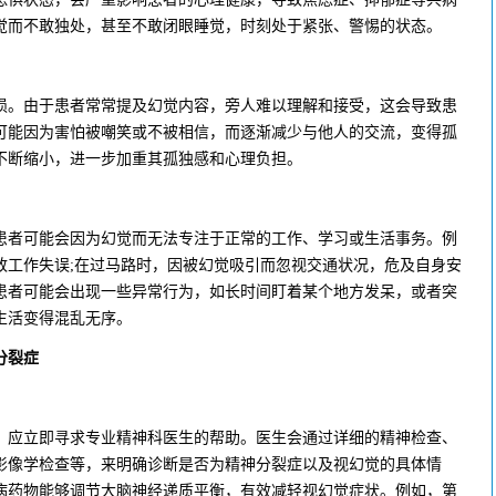
觉而不敢独处，甚至不敢闭眼睡觉，时刻处于紧张、警惕的状态。
。由于患者常常提及幻觉内容，旁人难以理解和接受，这会导致患
可能因为害怕被嘲笑或不被相信，而逐渐减少与他人的交流，变得孤
不断缩小，进一步加重其孤独感和心理负担。
者可能会因为幻觉而无法专注于正常的工作、学习或生活事务。例
致工作失误;在过马路时，因被幻觉吸引而忽视交通状况，危及自身安
患者可能会出现一些异常行为，如长时间盯着某个地方发呆，或者突
生活变得混乱无序。
分裂症
应立即寻求专业精神科医生的帮助。医生会通过详细的精神检查、
影像学检查等，来明确诊断是否为精神分裂症以及视幻觉的具体情
病药物能够调节大脑神经递质平衡，有效减轻视幻觉症状。例如，第