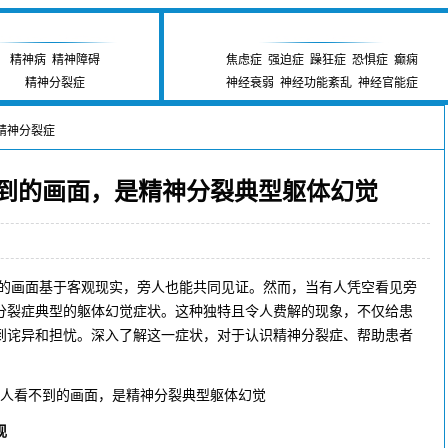
精神卫生研究中心
神经疾病研究中心
精神病
|
精神障碍
焦虑症
|
强迫症
|
躁狂症
|
恐惧症
|
癫痫
精神分裂症
神经衰弱
|
神经功能紊乱
|
神经官能症
精神分裂症
> 凭空看见旁人看不到的画面，是精神分裂典型躯体幻觉
到的画面，是精神分裂典型躯体幻觉
眠抑郁专科 发布时间:2026-06-21 09:26:10
画面基于客观现实，旁人也能共同见证。然而，当有人凭空看见旁
分裂症典型的躯体幻觉症状。这种独特且令人费解的现象，不仅给患
到诧异和担忧。深入了解这一症状，对于认识精神分裂症、帮助患者
现