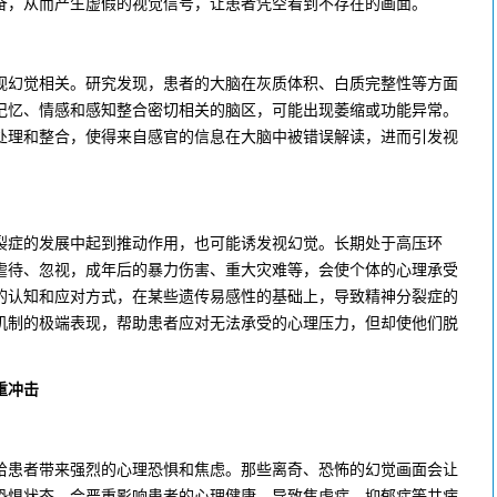
奋，从而产生虚假的视觉信号，让患者凭空看到不存在的画面。
幻觉相关。研究发现，患者的大脑在灰质体积、白质完整性等方面
记忆、情感和感知整合密切相关的脑区，可能出现萎缩或功能异常。
处理和整合，使得来自感官的信息在大脑中被错误解读，进而引发视
症的发展中起到推动作用，也可能诱发视幻觉。长期处于高压环
虐待、忽视，成年后的暴力伤害、重大灾难等，会使个体的心理承受
的认知和应对方式，在某些遗传易感性的基础上，导致精神分裂症的
机制的极端表现，帮助患者应对无法承受的心理压力，但却使他们脱
重冲击
患者带来强烈的心理恐惧和焦虑。那些离奇、恐怖的幻觉画面会让
恐惧状态，会严重影响患者的心理健康，导致焦虑症、抑郁症等共病