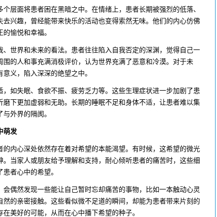
个层面将患者困在黑暗之中。在情绪上，患者长期被强烈的低落、
失去兴趣，曾经能带来快乐的活动也变得索然无味。他们的内心仿佛
正的愉悦和幸福。
、世界和未来的看法。患者往往陷入自我否定的深渊，觉得自己一
周围的人和事充满消极评价，认为世界充满了恶意和冷漠。对于未
有意义，陷入深深的绝望之中。
，如失眠、食欲不振、疲劳乏力等。这些生理症状进一步加剧了患
折磨下更加虚弱和无助。长期的睡眠不足和身体不适，让患者难以集
了与外界的隔阂。
中萌发
的内心深处依然存在着对希望的本能渴望。有时候，这希望的微光
神。当家人或朋友给予理解和支持，耐心倾听患者的痛苦时，这些细
了患者心中的希望。
会偶然发现一些能让自己暂时忘却痛苦的事物，比如一本触动心灵
自然的亲密接触。这些看似微不足道的瞬间，却能为患者带来片刻的
存在美好的可能，从而在心中播下希望的种子。