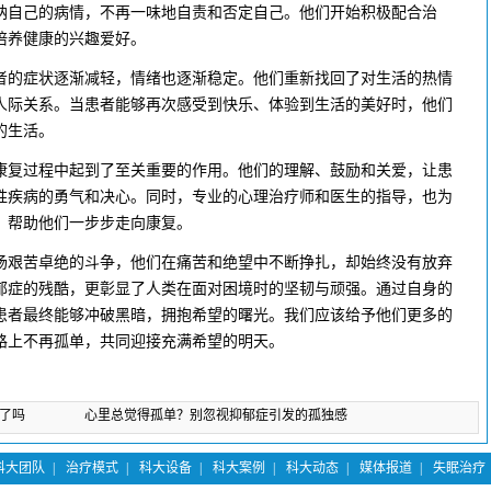
纳自己的病情，不再一味地自责和否定自己。他们开始积极配合治
培养健康的兴趣爱好。
的症状逐渐减轻，情绪也逐渐稳定。他们重新找回了对生活的热情
人际关系。当患者能够再次感受到快乐、体验到生活的美好时，他们
的生活。
复过程中起到了至关重要的作用。他们的理解、鼓励和关爱，让患
胜疾病的勇气和决心。同时，专业的心理治疗师和医生的指导，也为
，帮助他们一步步走向康复。
艰苦卓绝的斗争，他们在痛苦和绝望中不断挣扎，却始终没有放弃
郁症的残酷，更彰显了人类在面对困境时的坚韧与顽强。通过自身的
患者最终能够冲破黑暗，拥抱希望的曙光。我们应该给予他们更多的
路上不再孤单，共同迎接充满希望的明天。
了吗
下一篇：
心里总觉得孤单？别忽视抑郁症引发的孤独感
科大团队
|
治疗模式
|
科大设备
|
科大案例
|
科大动态
|
媒体报道
|
失眠治疗