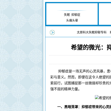
失眠抑郁研究中心
失眠
|
抑郁症
头痛头晕
您当前的位置：
太原科大失眠抑郁专科
>
希望的微光：
来源：太原科大失
抑郁症是一场无声的心灵风暴，患者
彩与意义。然而，即便在这令人绝望的
索前行，试图捕捉那一丝微弱却珍贵的
强不屈的精神力量。
一、黑暗笼罩：抑郁症带来的心灵