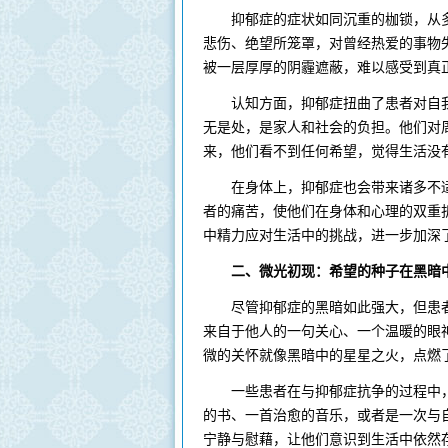
抑郁症的症状如同沉重的枷锁，从多
悲伤、绝望所笼罩，对曾经热爱的事物
被一层厚厚的阴霾遮蔽，难以感受到真
认知方面，抑郁症扭曲了患者对自我
无是处，是家人和社会的负担。他们对
来，他们看不到任何希望，觉得生活没
在身体上，抑郁症也会带来诸多不适
者的痛苦，使他们在身体和心理的双重
中精力应对生活中的挑战，进一步加深
二、微光初现：希望的种子在黑暗
尽管抑郁症的黑暗如此强大，但患者
来自于他人的一句关心、一个温暖的眼
微的关怀就像黑暗中的星星之火，点燃
一些患者在与抑郁症抗争的过程中，
的书、一首治愈的音乐，或者是一次与
宁静与慰藉，让他们意识到生活中依然