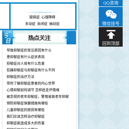
QQ咨询
心理障碍研究中心
疑病症
|
心理障碍
微信挂号
多动症
|
自闭症
|
抽动症
回到顶部
导致抑郁症的常见原因有什么
患抑郁症有什么症状表现
抑郁症对人体有什么危害
狂躁抑郁症与抑郁症有什么不同
抑郁症的治疗方法
带你了解抑郁症患者的内心世界
心情抑郁如何调节 怎样赶走坏情绪
被忽视的老年抑郁症，警惕易致老年抑郁
预防抑郁症保健措施有哪些
儿童抑郁症的原因有哪些
我们应该怎样治疗抑郁症
抑郁症能造成多大的伤害