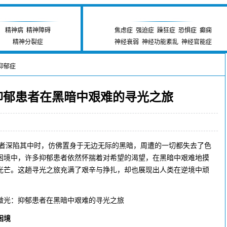
精神卫生研究中心
神经疾病研究中心
精神病
|
精神障碍
焦虑症
|
强迫症
|
躁狂症
|
恐惧症
|
癫痫
精神分裂症
神经衰弱
|
神经功能紊乱
|
神经官能症
抑郁症
> 希望的微光：抑郁患者在黑暗中艰难的寻光之旅
抑郁患者在黑暗中艰难的寻光之旅
眠抑郁专科 发布时间:2025-05-10 08:58:52
深陷其中时，仿佛置身于无边无际的黑暗，周遭的一切都失去了色
困境中，许多抑郁患者依然怀揣着对希望的渴望，在黑暗中艰难地摸
光芒。这趟寻光之旅充满了艰辛与挣扎，却也展现出人类在逆境中顽
困境