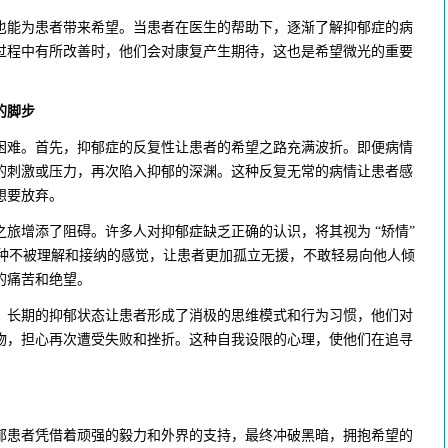
能为患者带来希望。当患者在医生的帮助下，逐渐了解抑郁症的病
过程中有所改善时，他们会对康复产生期待，这也是希望微光的重要
的脚步
难。首先，抑郁症的反复性让患者的希望之路充满波折。即便病情
的刺激或压力，再次陷入抑郁的深渊。这种反复无常的病情让患者感
想要放弃。
增添了阻碍。许多人对抑郁症缺乏正确的认识，将其视为 “矫情”
这种不被理解和接纳的感觉，让患者更加孤立无援，不敢轻易向他人倾
的痛苦和绝望。
长期的抑郁状态让患者形成了消极的思维模式和行为习惯，他们对
物，担心再次遭受失败和挫折。这种自我设限的心理，使他们在追寻
患者凭借着顽强的毅力和外界的支持，最终冲破黑暗，拥抱希望的