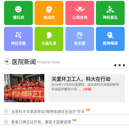
躁狂症
抽动症
心理咨询
神经紊乱
神经官能
头痛头晕
更年期
精神障碍
医院新闻
Hospital news
关爱环卫工人，科大在行动
2018年11月29日星期四，由太原科大失眠抑郁专
科发起的暖冬行动……
[详细]
太原科大专家团参加“精神疾病优化治疗”学术
患者口碑见证疗效，康复才是硬道理