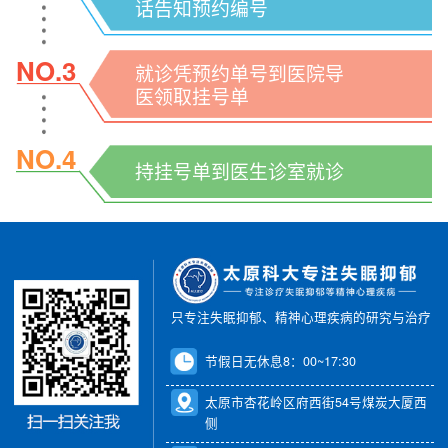
话告知预约编号
NO.3
就诊凭预约单号到医院导
医领取挂号单
NO.4
持挂号单到医生诊室就诊
只专注失眠抑郁、精神心理疾病的研究与治疗
节假日无休息8：00~17:30
太原市杏花岭区府西街54号煤炭大厦西
侧