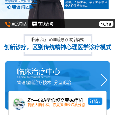
直接电话
在线咨询
8
17/1
临床诊疗+心理疏导双诊疗模式
创新诊疗，区别传统精神心理医学诊疗模式
频交变磁疗机
中药药浴
详情>
脑神经递质分泌
纯中药配方、老少咸宜