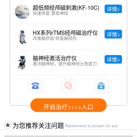
KF-10C)
中药熏蒸
详情>
直达病灶、绿色纯天然
经颅磁治疗仪
中医理疗
详情>
损伤
调节神经系统功能，提高免
仪
中医针灸
详情>
神经元免疫力
疏通经络 调节阴阳
>>>入口
开启治疗>>>>
为您推荐关注问题
Recommend a concern for you