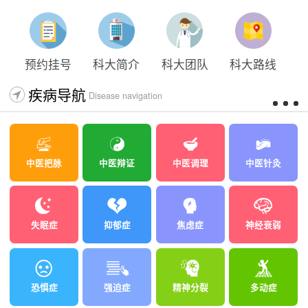
太原科大开展心理沙盘团体体验系列公益活动
预约挂号
科大简介
科大团队
科大路线
疾病导航
Disease navigation
中医把脉
中医辩证
中医调理
中医针灸
失眠症
抑郁症
焦虑症
神经衰弱
恐惧症
强迫症
精神分裂
多动症