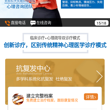
直接电话
在线咨询
16/18
临床诊疗+心理疏导双诊疗模式
创新诊疗，区别传统精神心理医学诊疗模式
ZY—09A型低频交变磁疗机
详情>
刺激大脑中枢，恢复脑神经递质分泌