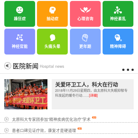
躁狂症
抽动症
心理咨询
神经紊乱
神经官能
头痛头晕
更年期
精神障碍
医院新闻
Hospital news
关爱环卫工人，科大在行动
2018年11月29日星期四，由太原科大失眠抑郁专
科发起的暖冬行动……
[详细]
太原科大专家团参加“精神疾病优化治疗”学术
患者口碑见证疗效，康复才是硬道理