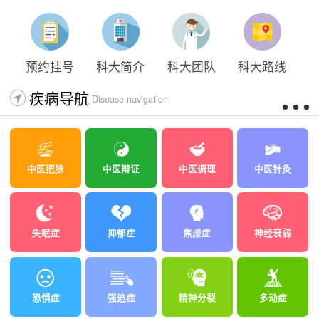
预约挂号
科大简介
科大团队
科大路线
疾病导航
Disease navigation
中医把脉
中医辩证
中医调理
中医针灸
失眠症
抑郁症
焦虑症
神经衰弱
恐惧症
强迫症
精神分裂
多动症