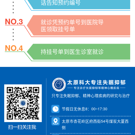
话告知预约编号
NO.3
就诊凭预约单号到医院导
医领取挂号单
NO.4
持挂号单到医生诊室就诊
只专注失眠抑郁、精神心理疾病的研究与治疗
节假日无休息8：00~17:30
太原市杏花岭区府西街54号煤炭大厦西
侧