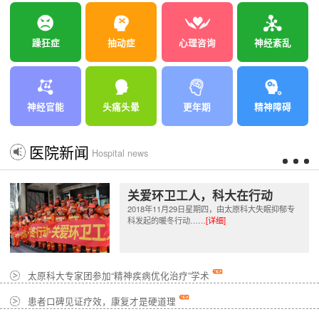
躁狂症
抽动症
心理咨询
神经紊乱
神经官能
头痛头晕
更年期
精神障碍
医院新闻
Hospital news
关爱环卫工人，科大在行动
2018年11月29日星期四，由太原科大失眠抑郁专
科发起的暖冬行动……
[详细]
太原科大专家团参加“精神疾病优化治疗”学术
患者口碑见证疗效，康复才是硬道理