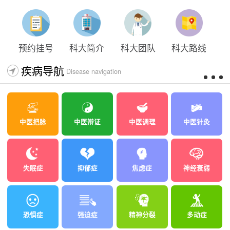
太原科大开展心理沙盘团体体验系列公益活动
预约挂号
科大简介
科大团队
科大路线
疾病导航
Disease navigation
中医把脉
中医辩证
中医调理
中医针灸
失眠症
抑郁症
焦虑症
神经衰弱
恐惧症
强迫症
精神分裂
多动症