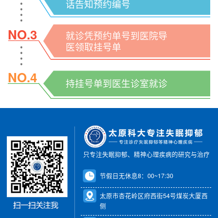
话告知预约编号
NO.3
就诊凭预约单号到医院导
医领取挂号单
NO.4
持挂号单到医生诊室就诊
只专注失眠抑郁、精神心理疾病的研究与治疗
节假日无休息8：00~17:30
太原市杏花岭区府西街54号煤炭大厦西
侧