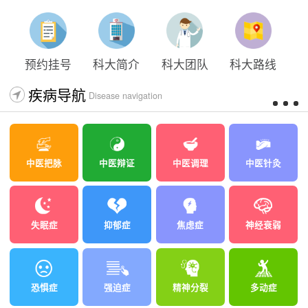
预约挂号
科大简介
科大团队
科大路线
疾病导航
Disease navigation
中医把脉
中医辩证
中医调理
中医针灸
失眠症
抑郁症
焦虑症
神经衰弱
恐惧症
强迫症
精神分裂
多动症