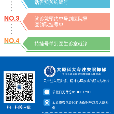
话告知预约编号
NO.3
就诊凭预约单号到医院导
医领取挂号单
NO.4
持挂号单到医生诊室就诊
只专注失眠抑郁、精神心理疾病的研究与治疗
节假日无休息8：00~17:30
太原市杏花岭区府西街54号煤炭大厦西
侧