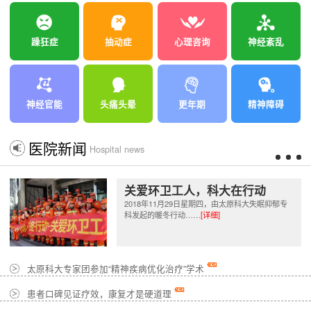
躁狂症
抽动症
心理咨询
神经紊乱
神经官能
头痛头晕
更年期
精神障碍
医院新闻
Hospital news
关爱环卫工人，科大在行动
2018年11月29日星期四，由太原科大失眠抑郁专
科发起的暖冬行动……
[详细]
太原科大专家团参加“精神疾病优化治疗”学术
患者口碑见证疗效，康复才是硬道理