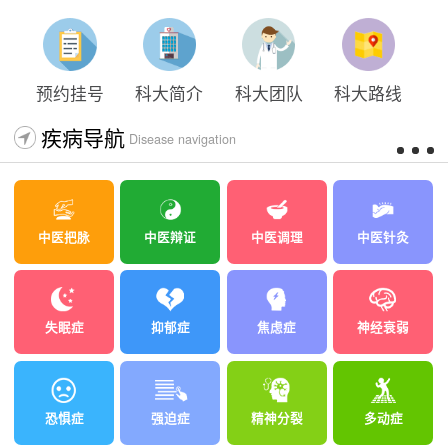
预约挂号
科大简介
科大团队
科大路线
疾病导航
Disease navigation
中医把脉
中医辩证
中医调理
中医针灸
失眠症
抑郁症
焦虑症
神经衰弱
恐惧症
强迫症
精神分裂
多动症