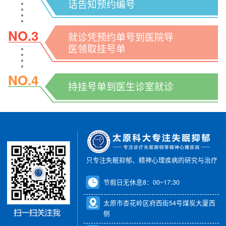
话告知预约编号
NO.3
就诊凭预约单号到医院导
医领取挂号单
NO.4
持挂号单到医生诊室就诊
只专注失眠抑郁、精神心理疾病的研究与治疗
节假日无休息8：00~17:30
太原市杏花岭区府西街54号煤炭大厦西
侧