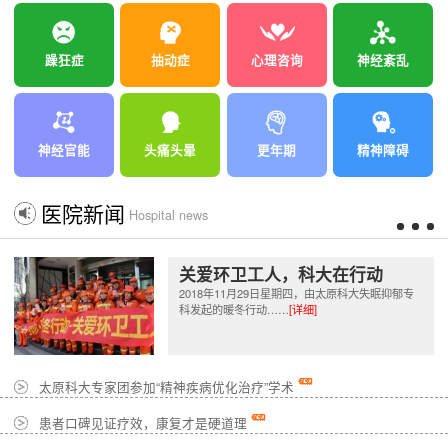
躁狂症
抽动症
心理咨询
神经紊乱
神经官能
头痛头晕
更年期
精神障碍
医院新闻
Hospital news
关爱环卫工人，科大在行动
2018年11月29日星期四，由太原科大失眠抑郁专
科发起的暖冬行动……
[详细]
太原科大专家团参加“精神疾病优化治疗”学术
患者口碑见证疗效，康复才是硬道理