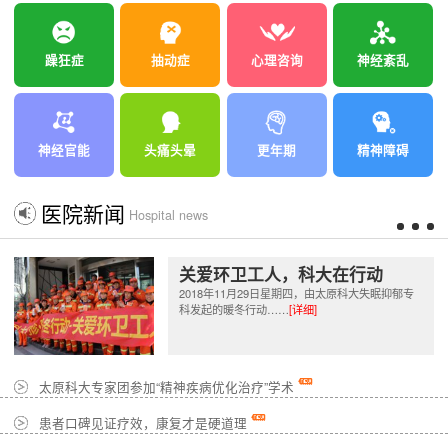
躁狂症
抽动症
心理咨询
神经紊乱
神经官能
头痛头晕
更年期
精神障碍
医院新闻
Hospital news
关爱环卫工人，科大在行动
2018年11月29日星期四，由太原科大失眠抑郁专
科发起的暖冬行动……
[详细]
太原科大专家团参加“精神疾病优化治疗”学术
患者口碑见证疗效，康复才是硬道理