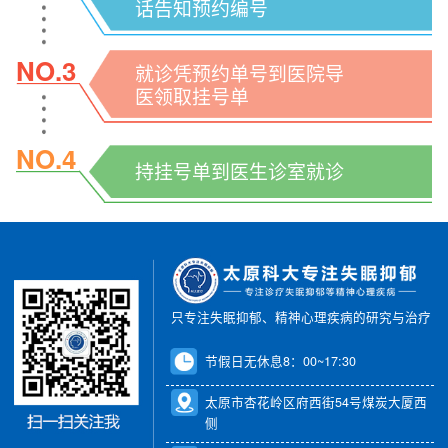
话告知预约编号
NO.3
就诊凭预约单号到医院导
医领取挂号单
NO.4
持挂号单到医生诊室就诊
只专注失眠抑郁、精神心理疾病的研究与治疗
节假日无休息8：00~17:30
太原市杏花岭区府西街54号煤炭大厦西
侧