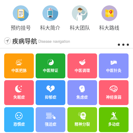
太原科大开展心理沙盘团体体验系列公益活动
预约挂号
科大简介
科大团队
科大路线
疾病导航
Disease navigation
中医把脉
中医辩证
中医调理
中医针灸
失眠症
抑郁症
焦虑症
神经衰弱
恐惧症
强迫症
精神分裂
多动症