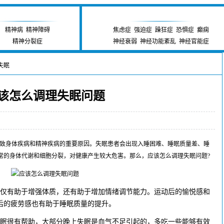
精神卫生研究中心
神经疾病研究中心
精神病
|
精神障碍
焦虑症
|
强迫症
|
躁狂症
|
恐惧症
|
癫痫
精神分裂症
神经衰弱
|
神经功能紊乱
|
神经官能症
失眠
> 应该怎么调理失眠问题
该怎么调理失眠问题
眠抑郁专科 发布时间:2017-02-17 18:04:57
身体疾病和精神疾病的重要原因。失眠患者会出现入睡困难、睡眠质量差、睡
常的身体代谢和细胞分裂，对健康产生较大危害。那么，应该怎么调理失眠问题?
仅有助于增强体质，还有助于增加情绪调节能力。运动后的愉悦感和
后的疲劳感也有助于睡眠质量的提升。
眠很有帮助，大部分晚上失眠是血气不足引起的，多吃一些能够有效