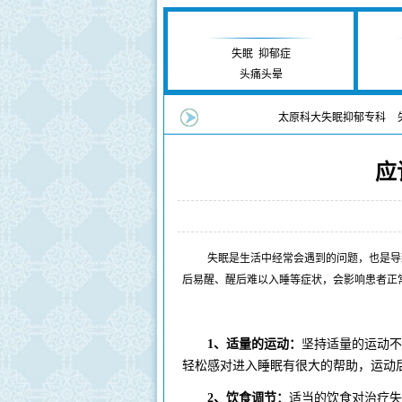
失眠抑郁研究中心
失眠
|
抑郁症
头痛头晕
您当前的位置：
太原科大失眠抑郁专科
>
应
来源：太原科大失
失眠是生活中经常会遇到的问题，也是导致
后易醒、醒后难以入睡等症状，会影响患者正
1、适量的运动：
坚持适量的运动不
轻松感对进入睡眠有很大的帮助，运动
2、饮食调节：
适当的饮食对治疗失