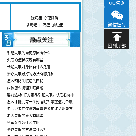
QQ咨询
心理障碍研究中心
疑病症
|
心理障碍
微信挂号
多动症
|
自闭症
|
抽动症
回到顶部
引起失眠的常见原因有什么
失眠的症状表现有哪些
长期失眠对身体有什么危害
治疗失眠最好的方法有哪几种
怎么预防失眠症的困扰
应该怎么调理失眠问题
睡前这4种行为容易引起失眠，快看看你中
怎么才能拥有一个好睡眠？掌握这几个就
失眠患者在饮食方面需要多加注意哪些方
老人失眠的原因有哪些
怀孕女性为什么失眠
治疗失眠的方法是什么?