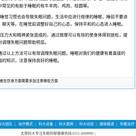
中常见的有助于睡眠的有牛羊肉、鸡肉、桂圆等。
睡觉习惯也会导致失眠问题，生活中应进行规律的睡眠，睡前不要进
、聊天等。在睡觉前调整好自己的心态，保持平和的心态进入睡眠。
压力大和精神紧张造成的，通过按摩可以有效的使身体得到放松，提
对调理失眠问题帮助明显。
过以上方法可以有效调理失眠问题。睡眠对我们的健康有着直接的
面的知识，注意保持良好的睡眠。
者在饮食方面需要多加注意哪些方面
科大团队
|
治疗模式
|
科大设备
|
科大案例
|
科大动态
|
媒体报道
|
失眠治疗
太原科大专注失眠抑郁健康热线:0351-6999992 |