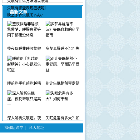
失眠有什么方法可以缓解
失眠有哪些表现症状呢?
最新文章
晚上多梦失眠怎么办?
整夜似睡非睡频繁做
多梦易醒睡不沉？失
睡前刷手机越刷越精
别让失眠悄然带走健
深入解析失眠症，夜
失眠危害有多大？如
|
抑郁症治疗
|
科大地址